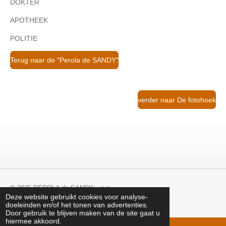
DOKTER
APOTHEEK
POLITIE
Terug naar de "Perola de SANDY"
verder naar De fotohoek
© 2025 PEROLA de SANDY -
DrD-
Deze website gebruikt cookies voor analyse-
doeleinden en/of het tonen van advertenties.
Door gebruik te blijven maken van de site gaat u
hiermee akkoord.